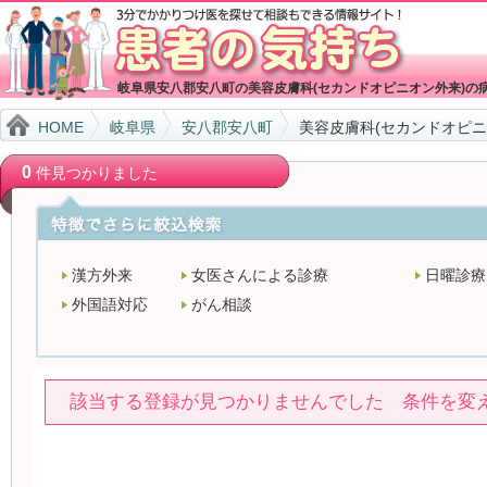
岐阜県安八郡安八町の美容皮膚科(セカンドオピニオン外来)の
HOME
岐阜県
安八郡安八町
美容皮膚科(セカンドオピニ
0
件見つかりました
漢方外来
女医さんによる診療
日曜診療
外国語対応
がん相談
該当する登録が見つかりませんでした 条件を