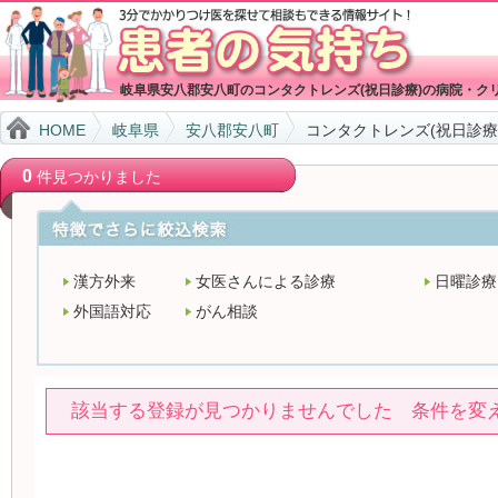
岐阜県安八郡安八町のコンタクトレンズ(祝日診療)の病院・ク
HOME
岐阜県
安八郡安八町
コンタクトレンズ(祝日診療
0
件見つかりました
漢方外来
女医さんによる診療
日曜診療
外国語対応
がん相談
該当する登録が見つかりませんでした 条件を