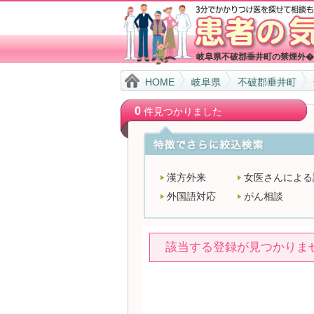
岐阜県不破郡垂井町の禁煙外�
HOME
岐阜県
不破郡垂井町
0
件見つかりました
漢方外来
女医さんによる
外国語対応
がん相談
該当する登録が見つかりま