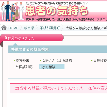
岐阜県不破郡垂井町の大腸がん検診(がん相談)の病院・クリニ
HOME
岐阜県
不破郡垂井町
大腸がん検診(がん相談)の
0
件見つかりました
漢方外来
女医さんによる診療
日曜診療
外国語対応
がん相談
該当する登録が見つかりませんでした 条件を