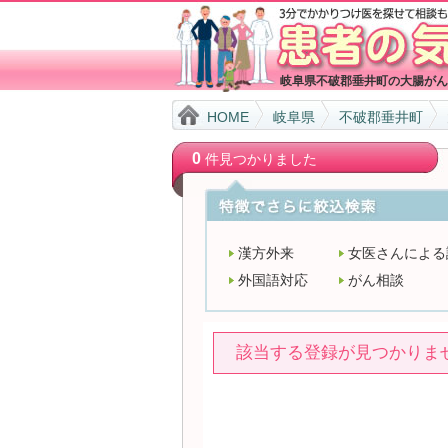
岐阜県不破郡垂井町の大腸がん
HOME
岐阜県
不破郡垂井町
0
件見つかりました
漢方外来
女医さんによる
外国語対応
がん相談
該当する登録が見つかりま