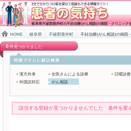
岐阜県不破郡垂井町の不妊治療(がん相談)の病院・クリニック
HOME
岐阜県
不破郡垂井町
不妊治療(がん相談)の病院
0
件見つかりました
漢方外来
女医さんによる診療
日曜診療
外国語対応
がん相談
該当する登録が見つかりませんでした 条件を