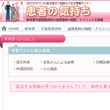
岐阜県不破郡垂井町の泌尿器科の病院・クリニックを検索
HOME
岐阜県
不破郡垂井町
泌尿器科の病院・クリニッ
0
件見つかりました
漢方外来
女医さんによる診療
日曜診療
外国語対応
がん相談
該当する登録が見つかりませんでした 条件を