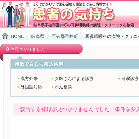
岐阜県不破郡垂井町の耳鼻咽喉科の病院・クリニックを検索
HOME
岐阜県
不破郡垂井町
耳鼻咽喉科の病院・クリニ
0
件見つかりました
漢方外来
女医さんによる診療
日曜診療
外国語対応
がん相談
該当する登録が見つかりませんでした 条件を