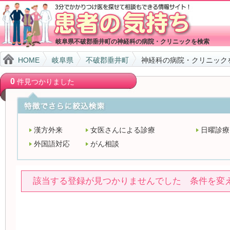
岐阜県不破郡垂井町の神経科の病院・クリニックを検索
HOME
岐阜県
不破郡垂井町
神経科の病院・クリニック
0
件見つかりました
漢方外来
女医さんによる診療
日曜診療
外国語対応
がん相談
該当する登録が見つかりませんでした 条件を