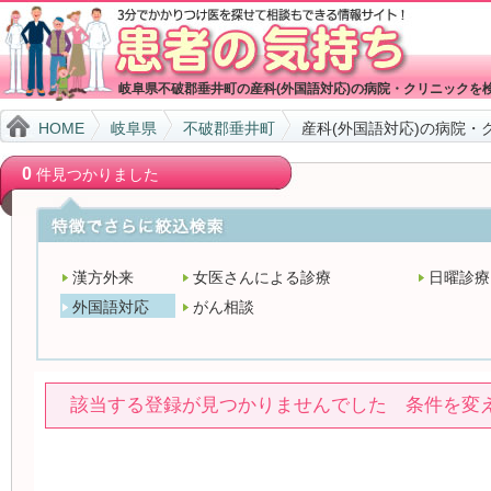
岐阜県不破郡垂井町の産科(外国語対応)の病院・クリニックを
HOME
岐阜県
不破郡垂井町
産科(外国語対応)の病院・
0
件見つかりました
漢方外来
女医さんによる診療
日曜診療
外国語対応
がん相談
該当する登録が見つかりませんでした 条件を