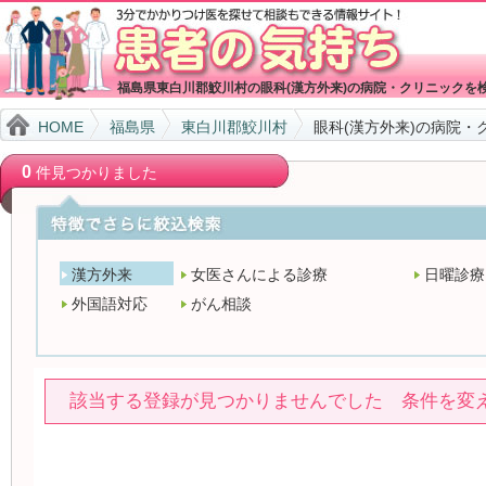
福島県東白川郡鮫川村の眼科(漢方外来)の病院・クリニックを
HOME
福島県
東白川郡鮫川村
眼科(漢方外来)の病院・
0
件見つかりました
漢方外来
女医さんによる診療
日曜診療
外国語対応
がん相談
該当する登録が見つかりませんでした 条件を