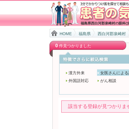
福島県西白河郡泉崎村の眼科(
HOME
福島県
西白河郡泉崎村
0
件見つかりました
漢方外来
女医さんによる
外国語対応
がん相談
該当する登録が見つかりま