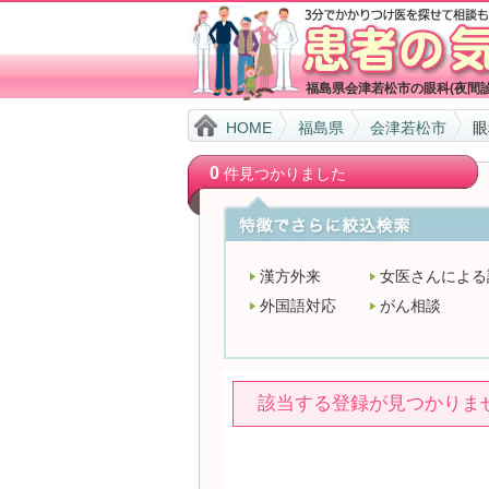
福島県会津若松市の眼科(夜間
HOME
福島県
会津若松市
眼
0
件見つかりました
漢方外来
女医さんによる
外国語対応
がん相談
該当する登録が見つかりま