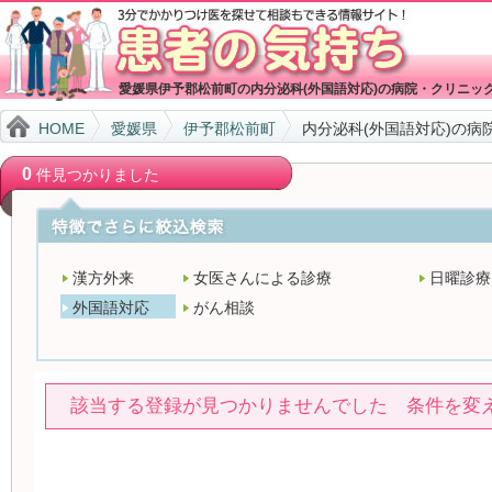
愛媛県伊予郡松前町の内分泌科(外国語対応)の病院・クリニッ
HOME
愛媛県
伊予郡松前町
内分泌科(外国語対応)の病
0
件見つかりました
漢方外来
女医さんによる診療
日曜診療
外国語対応
がん相談
該当する登録が見つかりませんでした 条件を