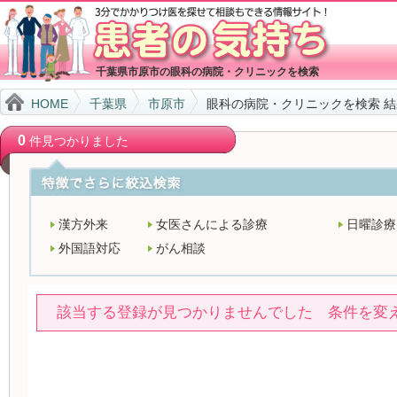
千葉県市原市の眼科の病院・クリニックを検索
HOME
千葉県
市原市
眼科の病院・クリニックを検索 
0
件見つかりました
漢方外来
女医さんによる診療
日曜診療
外国語対応
がん相談
該当する登録が見つかりませんでした 条件を