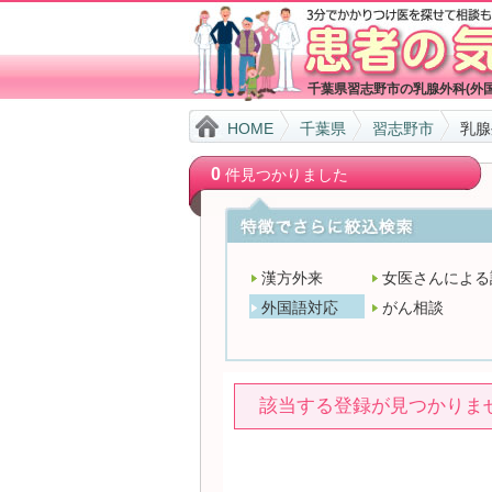
千葉県習志野市の乳腺外科(外
HOME
千葉県
習志野市
乳腺
0
件見つかりました
漢方外来
女医さんによる
外国語対応
がん相談
該当する登録が見つかりま