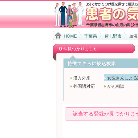
千葉県習志野市の血液内科(女
HOME
千葉県
習志野市
血液
0
件見つかりました
漢方外来
女医さんによる
外国語対応
がん相談
該当する登録が見つかりま