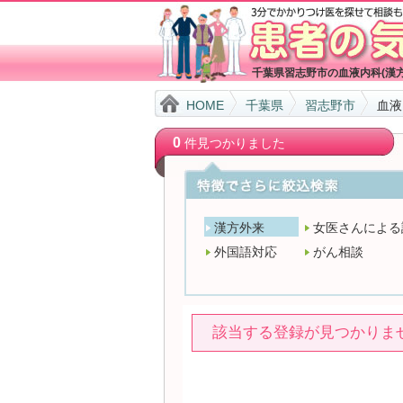
千葉県習志野市の血液内科(漢
HOME
千葉県
習志野市
血液
0
件見つかりました
漢方外来
女医さんによる
外国語対応
がん相談
該当する登録が見つかりま