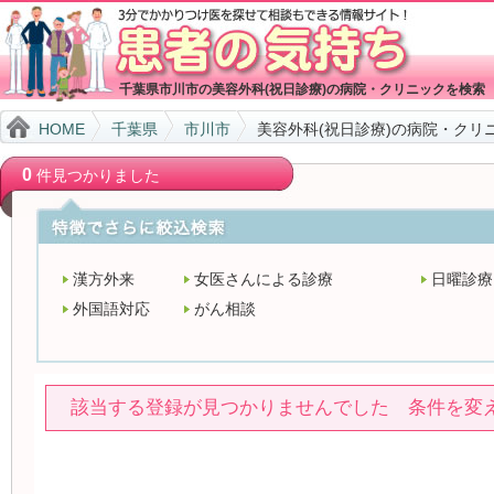
千葉県市川市の美容外科(祝日診療)の病院・クリニックを検索
HOME
千葉県
市川市
美容外科(祝日診療)の病院・クリ
0
件見つかりました
漢方外来
女医さんによる診療
日曜診療
外国語対応
がん相談
該当する登録が見つかりませんでした 条件を