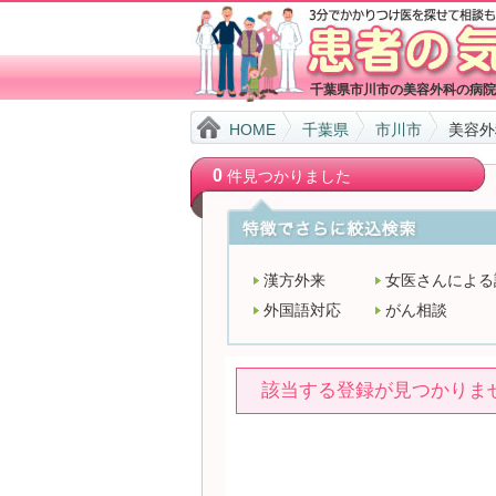
千葉県市川市の美容外科の病院
HOME
千葉県
市川市
美容外
0
件見つかりました
漢方外来
女医さんによる
外国語対応
がん相談
該当する登録が見つかりま