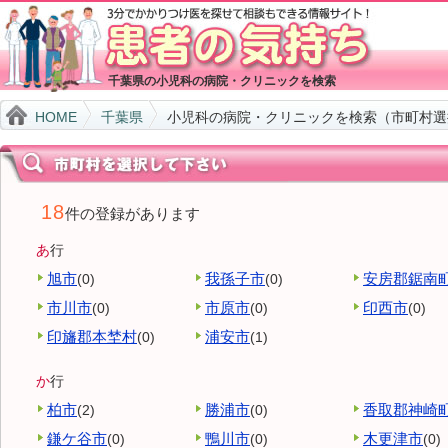
千葉県の小児科の病院・クリニックを検索
HOME
千葉県
小児科の病院・クリニックを検索（市町村選
18
件の登録があります
あ
行
旭市
我孫子市
安房郡鋸南
(0)
(0)
市川市
市原市
印西市
(0)
(0)
(0)
印旛郡本埜村
浦安市
(0)
(1)
か
行
柏市
勝浦市
香取郡神崎
(2)
(0)
鎌ケ谷市
鴨川市
木更津市
(0)
(0)
(0)