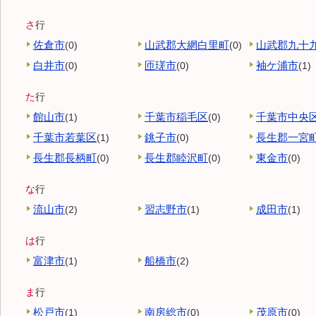
さ
行
佐倉市
山武郡大網白里町
山武郡九十
(0)
(0)
白井市
匝瑳市
袖ケ浦市
(0)
(0)
(1)
た
行
館山市
千葉市稲毛区
千葉市中央
(1)
(0)
千葉市若葉区
銚子市
長生郡一宮
(1)
(0)
長生郡長柄町
長生郡睦沢町
東金市
(0)
(0)
(0)
な
行
流山市
習志野市
成田市
(2)
(1)
(1)
は
行
富津市
船橋市
(1)
(2)
ま
行
松戸市
南房総市
茂原市
(1)
(0)
(0)