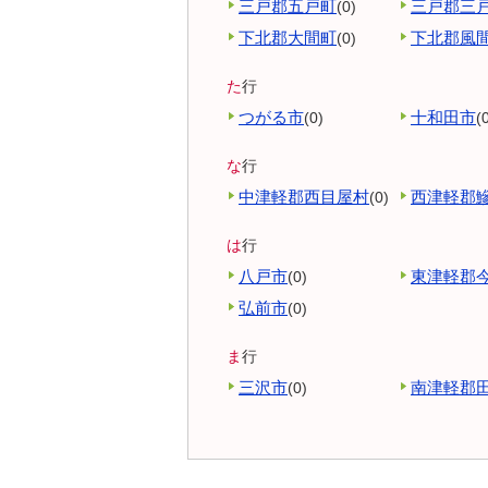
三戸郡五戸町
三戸郡三
(0)
下北郡大間町
下北郡風
(0)
た
行
つがる市
十和田市
(0)
(
な
行
中津軽郡西目屋村
西津軽郡
(0)
は
行
八戸市
東津軽郡
(0)
弘前市
(0)
ま
行
三沢市
南津軽郡
(0)