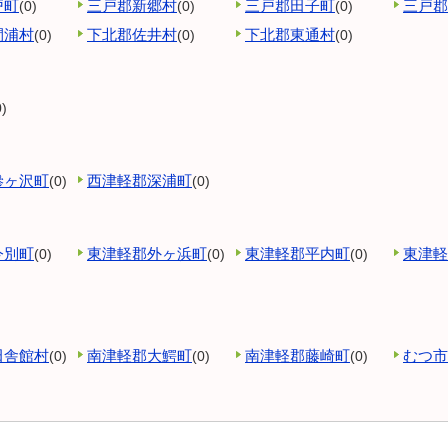
戸町
三戸郡新郷村
三戸郡田子町
三戸郡
(0)
(0)
(0)
間浦村
下北郡佐井村
下北郡東通村
(0)
(0)
(0)
0)
鰺ヶ沢町
西津軽郡深浦町
(0)
(0)
今別町
東津軽郡外ヶ浜町
東津軽郡平内町
東津軽
(0)
(0)
(0)
田舎館村
南津軽郡大鰐町
南津軽郡藤崎町
むつ市
(0)
(0)
(0)