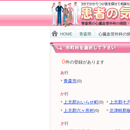
青森県の心臓血管外科の病院・
HOME
青森県
心臓血管外科の
0
件の登録があります
あ
行
青森市
(0)
か
行
上北郡おいらせ町
上北郡七
(0)
上北郡六ヶ所村
北津軽郡
(0)
さ
行