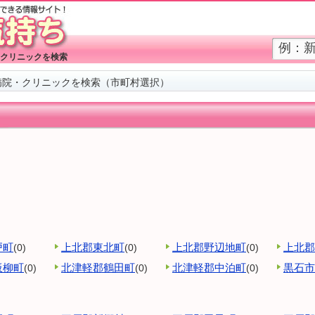
クリニックを検索
病院・クリニックを検索（市町村選択）
戸町
上北郡東北町
上北郡野辺地町
上北郡
(0)
(0)
(0)
板柳町
北津軽郡鶴田町
北津軽郡中泊町
黒石市
(0)
(0)
(0)