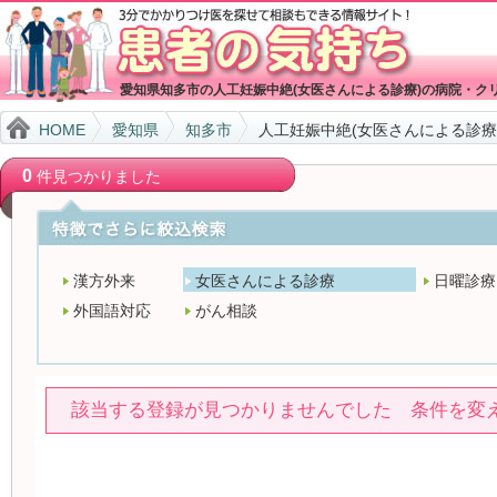
愛知県知多市の人工妊娠中絶(女医さんによる診療)の病院・ク
HOME
愛知県
知多市
人工妊娠中絶(女医さんによる診療
0
件見つかりました
漢方外来
女医さんによる診療
日曜診療
外国語対応
がん相談
該当する登録が見つかりませんでした 条件を