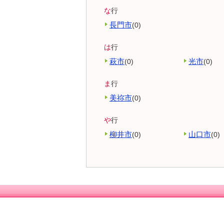
な
行
長門市
(0)
は
行
萩市
光市
(0)
(0)
ま
行
美祢市
(0)
や
行
柳井市
山口市
(0)
(0)