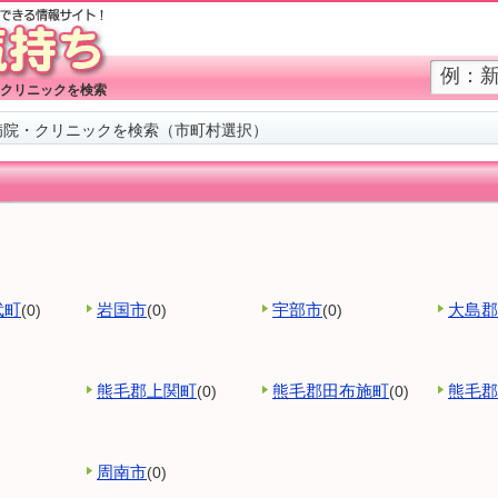
クリニックを検索
病院・クリニックを検索（市町村選択）
武町
岩国市
宇部市
大島郡
(0)
(0)
(0)
熊毛郡上関町
熊毛郡田布施町
熊毛郡
(0)
(0)
周南市
(0)