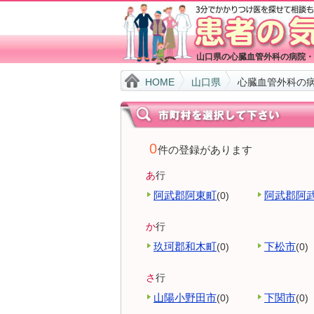
山口県の心臓血管外科の病院・
HOME
山口県
心臓血管外科の
0
件の登録があります
あ
行
阿武郡阿東町
阿武郡阿
(0)
か
行
玖珂郡和木町
下松市
(0)
(0)
さ
行
山陽小野田市
下関市
(0)
(0)