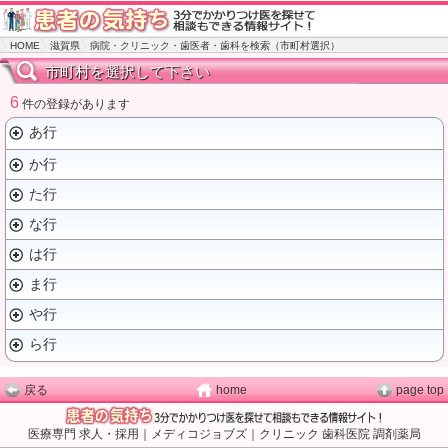
HOME
滋賀県
病院・クリニック・歯医者・歯科を検索（市町村選択）
市町村を選択して下さい
6
件の登録があります
あ行
か行
た行
な行
は行
ま行
や行
ら行
戻る
home
page top
医療専門 求人・採用｜メディコジョブズ｜クリニック 歯科医院 調剤薬局