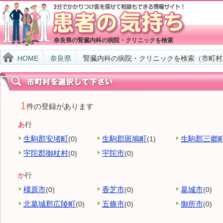
奈良県の腎臓内科の病院・クリニックを検索
HOME
奈良県
腎臓内科の病院・クリニックを検索（市町村
1
件の登録があります
あ
行
生駒郡安堵町
生駒郡斑鳩町
生駒郡三郷
(0)
(1)
宇陀郡御杖村
宇陀市
(0)
(0)
か
行
橿原市
香芝市
葛城市
(0)
(0)
(0)
北葛城郡広陵町
五條市
御所市
(0)
(0)
(0)