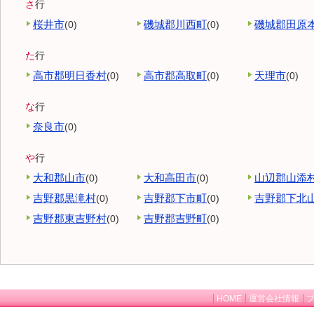
さ
行
桜井市
磯城郡川西町
磯城郡田原
(0)
(0)
た
行
高市郡明日香村
高市郡高取町
天理市
(0)
(0)
(0)
な
行
奈良市
(0)
や
行
大和郡山市
大和高田市
山辺郡山添
(0)
(0)
吉野郡黒滝村
吉野郡下市町
吉野郡下北
(0)
(0)
吉野郡東吉野村
吉野郡吉野町
(0)
(0)
HOME
運営会社情報