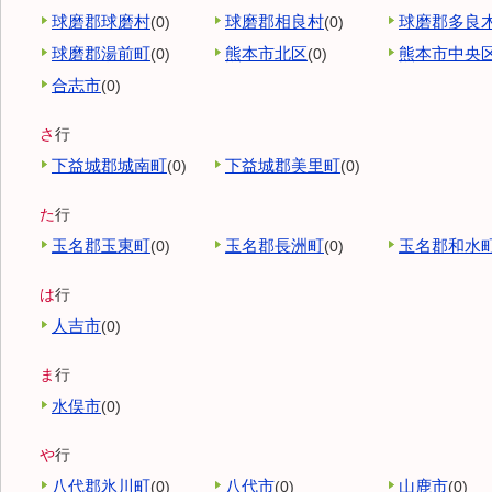
球磨郡球磨村
球磨郡相良村
球磨郡多良
(0)
(0)
球磨郡湯前町
熊本市北区
熊本市中央
(0)
(0)
合志市
(0)
さ
行
下益城郡城南町
下益城郡美里町
(0)
(0)
た
行
玉名郡玉東町
玉名郡長洲町
玉名郡和水
(0)
(0)
は
行
人吉市
(0)
ま
行
水俣市
(0)
や
行
八代郡氷川町
八代市
山鹿市
(0)
(0)
(0)