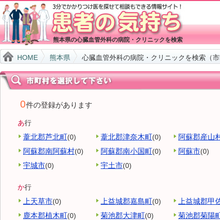
熊本県の心臓血管外科の病院・クリニックを検索
HOME
熊本県
心臓血管外科の病院・クリニックを検索（市
0
件の登録があります
あ
行
葦北郡芦北町
葦北郡津奈木町
阿蘇郡産山
(0)
(0)
阿蘇郡南阿蘇村
阿蘇郡南小国町
阿蘇市
(0)
(0)
(0)
宇城市
宇土市
(0)
(0)
か
行
上天草市
上益城郡嘉島町
上益城郡甲
(0)
(0)
鹿本郡植木町
菊池郡大津町
菊池郡菊陽
(0)
(0)